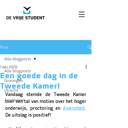
Post
Alle blogposts
1 dec 2020
Alle blogposts
Een goede dag in de
Groningen
Tweede Kamer!
Utrecht
Vandaag stemde de Tweede Kamer 
Amsterdam
over een tal van moties over het hoger 
onderwijs, proctoring en 
diversiteit
. 
De uitslag is positief!