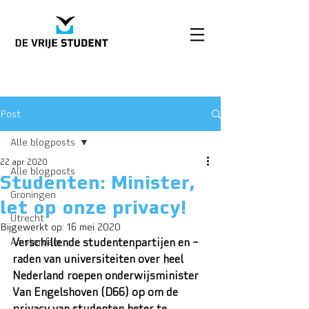
Post
Alle blogposts
22 apr 2020
Alle blogposts
Studenten: Minister,
Groningen
let op onze privacy!
Utrecht
Bijgewerkt op:
16 mei 2020
Amsterdam
Verschillende studentenpartijen en –
raden van universiteiten over heel 
Nederland roepen onderwijsminister 
Van Engelshoven (D66) op om de 
privacy van studenten beter te 