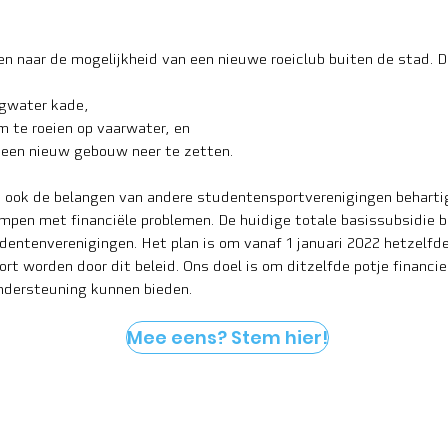
en naar de mogelijkheid van een nieuwe roeiclub buiten de stad. De
agwater kade,
m te roeien op vaarwater, en
om een nieuw gebouw neer te zetten.
e ook de belangen van andere studentensportverenigingen beharti
mpen met financiële problemen. De huidige totale basissubsidie be
entenverenigingen. Het plan is om vanaf 1 januari 2022 hetzelfde
rt worden door dit beleid. Ons doel is om ditzelfde potje financie
ondersteuning kunnen bieden.
Mee eens? Stem hier!