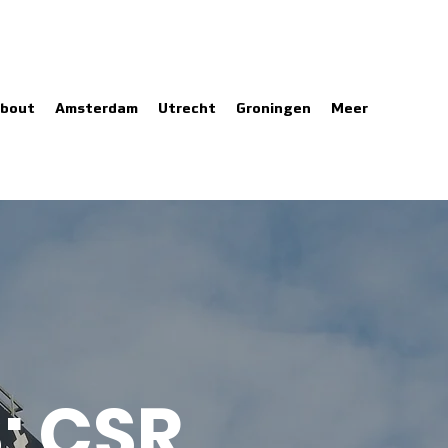
bout
Amsterdam
Utrecht
Groningen
Meer
: CSR