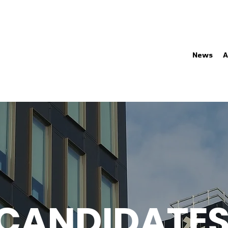
News
A
CANDIDATES