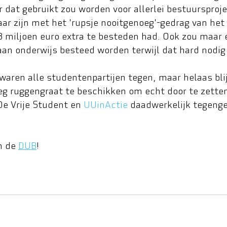
 dat gebruikt zou worden voor allerlei bestuursproje
r zijn met het 'rupsje nooitgenoeg'-gedrag van het 
 8 miljoen euro extra te besteden had. Ook zou maar e
aan onderwijs besteed worden terwijl dat hard nodig 
 waren alle studentenpartijen tegen, maar helaas blij
eg ruggengraat te beschikken om echt door te zette
 De Vrije Student en
UUinActie
 daadwerkelijk tegeng
n de 
DUB
!