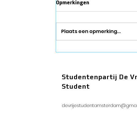
Opmerkingen
Plaats een opmerking...
Bestuurswissel landelijk
bestuur
Studentenpartij De Vr
Student
devrijestudentamsterdam@gmai