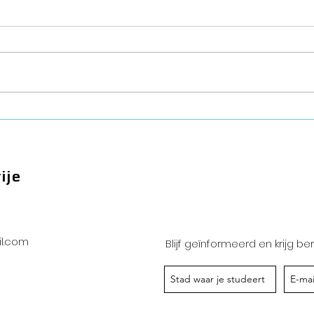
Universiteiten, zeg nee
Een 
tegen Chinese
Twe
beïnvloeding
ije
l.com
Blijf geïnformeerd en krijg b