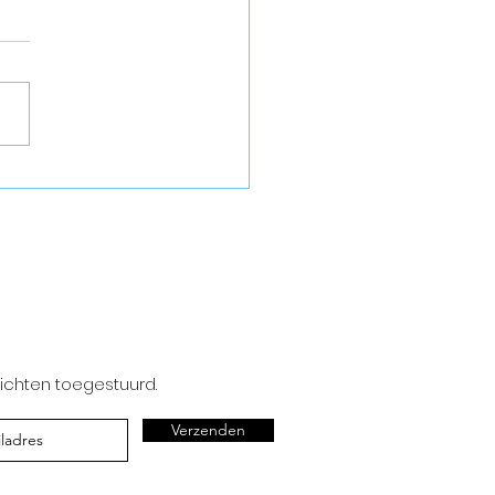
goede dag in de
ede Kamer!
erichten toegestuurd.
Verzenden