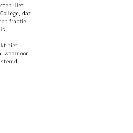
cten. Het 
College, dat 
en fractie 
is. 
kt niet 
n, waardoor 
estemd 